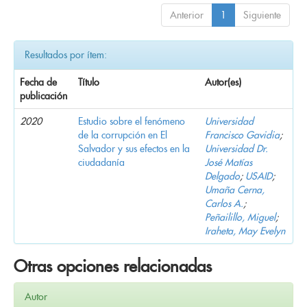
Anterior
1
Siguiente
Resultados por ítem:
Fecha de
Título
Autor(es)
publicación
2020
Estudio sobre el fenómeno
Universidad
de la corrupción en El
Francisco Gavidia
;
Salvador y sus efectos en la
Universidad Dr.
ciudadanía
José Matías
Delgado
;
USAID
;
Umaña Cerna,
Carlos A.
;
Peñailillo, Miguel
;
Iraheta, May Evelyn
Otras opciones relacionadas
Autor