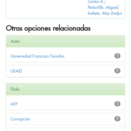
Carlos A.
;
Peñailillo, Miguel
;
Iraheta, May Evelyn
Otras opciones relacionadas
Autor
Universidad Francisco Gavidia
1
USAID
1
Título
AFP
1
Corrupción
1