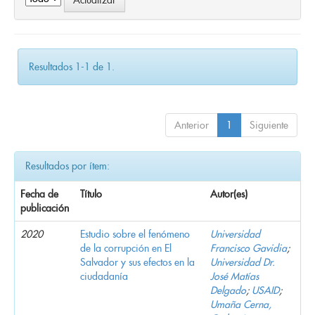
Resultados 1-1 de 1.
Anterior
1
Siguiente
Resultados por ítem:
Fecha de
Título
Autor(es)
publicación
2020
Estudio sobre el fenómeno
Universidad
de la corrupción en El
Francisco Gavidia
;
Salvador y sus efectos en la
Universidad Dr.
ciudadanía
José Matías
Delgado
;
USAID
;
Umaña Cerna,