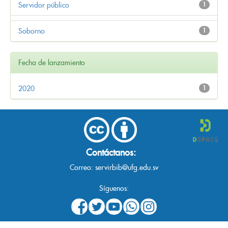
Servidor público
1
Soborno
1
Fecha de lanzamiento
2020
1
Contáctanos:
Correo:
servirbib@ufg.edu.sv
Síguenos: