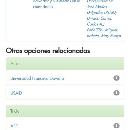
Salvador y sus efectos en la
Universidad Dr.
ciudadanía
José Matías
Delgado
;
USAID
;
Umaña Cerna,
Carlos A.
;
Peñailillo, Miguel
;
Iraheta, May Evelyn
Otras opciones relacionadas
Autor
Universidad Francisco Gavidia
1
USAID
1
Título
AFP
1