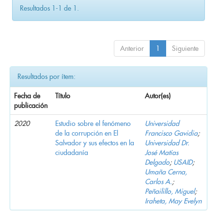
Resultados 1-1 de 1.
Anterior
1
Siguiente
Resultados por ítem:
Fecha de
Título
Autor(es)
publicación
2020
Estudio sobre el fenómeno
Universidad
de la corrupción en El
Francisco Gavidia
;
Salvador y sus efectos en la
Universidad Dr.
ciudadanía
José Matías
Delgado
;
USAID
;
Umaña Cerna,
Carlos A.
;
Peñailillo, Miguel
;
Iraheta, May Evelyn