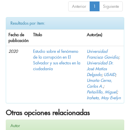
Anterior
1
Siguiente
Resultados por ítem:
Fecha de
Título
Autor(es)
publicación
2020
Estudio sobre el fenómeno
Universidad
de la corrupción en El
Francisco Gavidia
;
Salvador y sus efectos en la
Universidad Dr.
ciudadanía
José Matías
Delgado
;
USAID
;
Umaña Cerna,
Carlos A.
;
Peñailillo, Miguel
;
Iraheta, May Evelyn
Otras opciones relacionadas
Autor