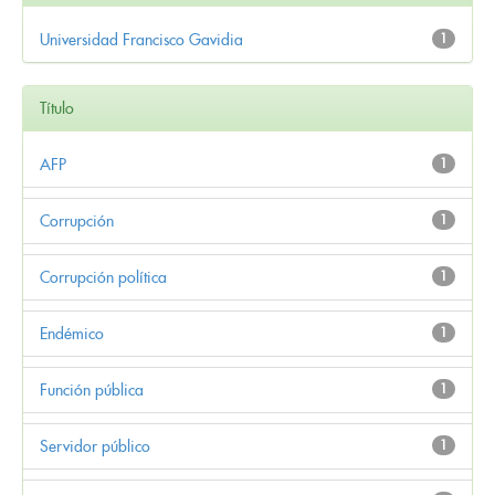
Universidad Francisco Gavidia
1
Título
AFP
1
Corrupción
1
Corrupción política
1
Endémico
1
Función pública
1
Servidor público
1