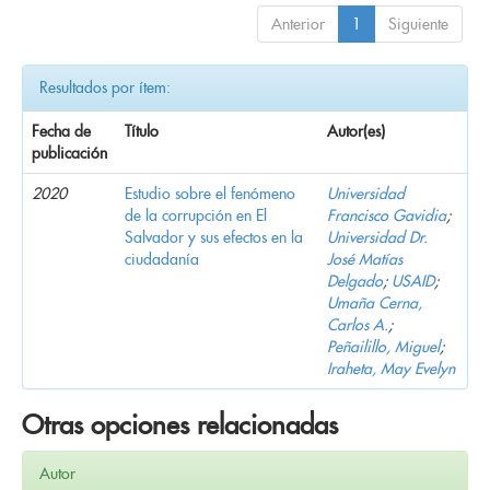
Anterior
1
Siguiente
Resultados por ítem:
Fecha de
Título
Autor(es)
publicación
2020
Estudio sobre el fenómeno
Universidad
de la corrupción en El
Francisco Gavidia
;
Salvador y sus efectos en la
Universidad Dr.
ciudadanía
José Matías
Delgado
;
USAID
;
Umaña Cerna,
Carlos A.
;
Peñailillo, Miguel
;
Iraheta, May Evelyn
Otras opciones relacionadas
Autor