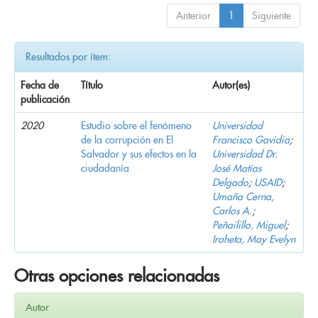
Anterior
1
Siguiente
Resultados por ítem:
Fecha de
Título
Autor(es)
publicación
2020
Estudio sobre el fenómeno
Universidad
de la corrupción en El
Francisco Gavidia
;
Salvador y sus efectos en la
Universidad Dr.
ciudadanía
José Matías
Delgado
;
USAID
;
Umaña Cerna,
Carlos A.
;
Peñailillo, Miguel
;
Iraheta, May Evelyn
Otras opciones relacionadas
Autor