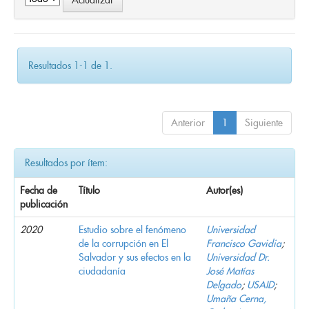
Resultados 1-1 de 1.
Anterior
1
Siguiente
Resultados por ítem:
Fecha de
Título
Autor(es)
publicación
2020
Estudio sobre el fenómeno
Universidad
de la corrupción en El
Francisco Gavidia
;
Salvador y sus efectos en la
Universidad Dr.
ciudadanía
José Matías
Delgado
;
USAID
;
Umaña Cerna,