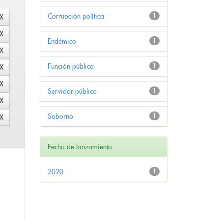
Corrupción política
1
Endémico
1
Función pública
1
Servidor público
1
Soborno
1
Fecha de lanzamiento
2020
1