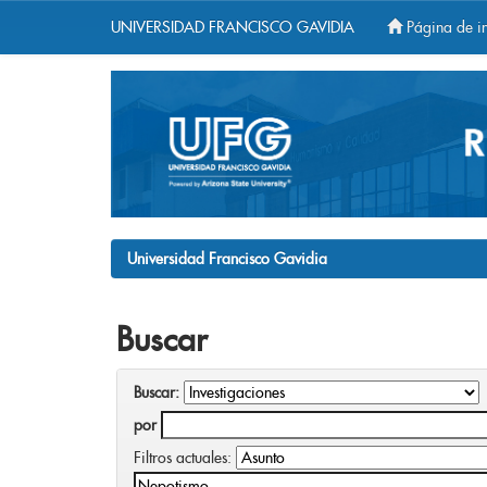
UNIVERSIDAD FRANCISCO GAVIDIA
Página de in
Skip
navigation
Universidad Francisco Gavidia
Buscar
Buscar:
por
Filtros actuales: