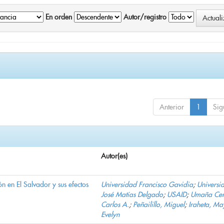
En orden
Autor/registro
Anterior
1
Sig
Autor(es)
n en El Salvador y sus efectos
Universidad Francisco Gavidia
;
Universi
José Matías Delgado
;
USAID
;
Umaña Cer
Carlos A.
;
Peñailillo, Miguel
;
Iraheta, Ma
Evelyn