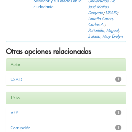
Salvador y sus efectos en la
Universidad Dr.
ciudadanía
José Matías
Delgado
;
USAID
;
Umaña Cerna,
Carlos A.
;
Peñailillo, Miguel
;
Iraheta, May Evelyn
Otras opciones relacionadas
Autor
USAID
1
Título
AFP
1
Corrupción
1