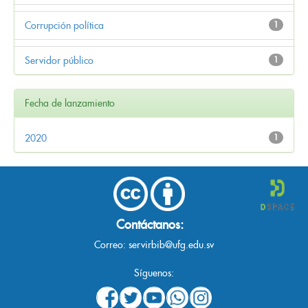
Corrupción política
1
Servidor público
1
Fecha de lanzamiento
2020
1
Contáctanos:
Correo:
servirbib@ufg.edu.sv
Síguenos: