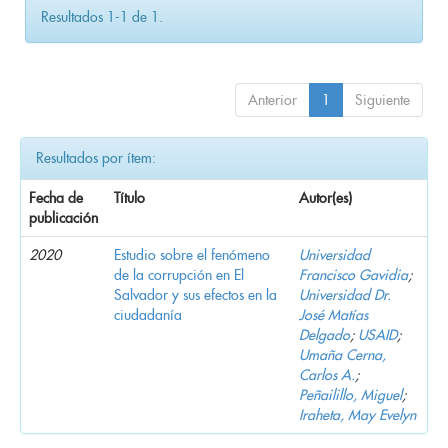
Resultados 1-1 de 1.
Anterior
1
Siguiente
Resultados por ítem:
Fecha de
Título
Autor(es)
publicación
2020
Estudio sobre el fenómeno
Universidad
de la corrupción en El
Francisco Gavidia
;
Salvador y sus efectos en la
Universidad Dr.
ciudadanía
José Matías
Delgado
;
USAID
;
Umaña Cerna,
Carlos A.
;
Peñailillo, Miguel
;
Iraheta, May Evelyn