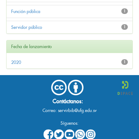
Función pública
1
Servidor público
1
Fecha de lanzamiento
2020
1
Contáctanos:
Correo:
servirbib@ufg.edu.sv
Síguenos: