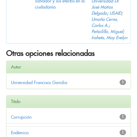
Salvador y sus efectos en la
Universidad Dr.
ciudadanía
José Matías
Delgado
;
USAID
;
Umaña Cerna,
Carlos A.
;
Peñailillo, Miguel
;
Iraheta, May Evelyn
Otras opciones relacionadas
Autor
Universidad Francisco Gavidia
1
Título
Corrupción
1
Endémico
1