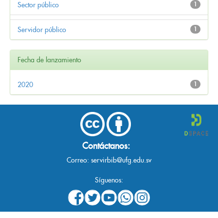
Sector público
1
Servidor público
1
Fecha de lanzamiento
2020
1
Contáctanos:
Correo:
servirbib@ufg.edu.sv
Síguenos: