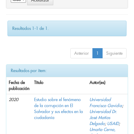
Resultados 1-1 de 1.
Anterior
1
Siguiente
Resultados por ítem:
Fecha de
Título
Autor(es)
publicación
2020
Estudio sobre el fenómeno
Universidad
de la corrupción en El
Francisco Gavidia
;
Salvador y sus efectos en la
Universidad Dr.
ciudadanía
José Matías
Delgado
;
USAID
;
Umaña Cerna,