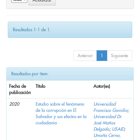
Resultados 1-1 de 1.
Anterior
1
Siguiente
Resultados por ítem:
Fecha de
Título
Autor(es)
publicación
2020
Estudio sobre el fenómeno
Universidad
de la corrupción en El
Francisco Gavidia
;
Salvador y sus efectos en la
Universidad Dr.
ciudadanía
José Matías
Delgado
;
USAID
;
Umaña Cerna,