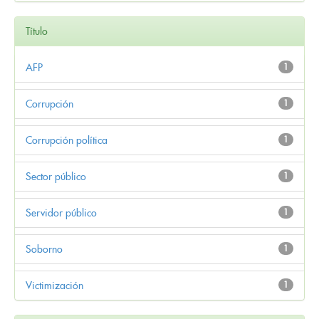
Título
AFP
1
Corrupción
1
Corrupción política
1
Sector público
1
Servidor público
1
Soborno
1
Victimización
1