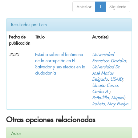
Anterior
1
Siguiente
Resultados por ítem:
Fecha de
Título
Autor(es)
publicación
2020
Estudio sobre el fenómeno
Universidad
de la corrupción en El
Francisco Gavidia
;
Salvador y sus efectos en la
Universidad Dr.
ciudadanía
José Matías
Delgado
;
USAID
;
Umaña Cerna,
Carlos A.
;
Peñailillo, Miguel
;
Iraheta, May Evelyn
Otras opciones relacionadas
Autor