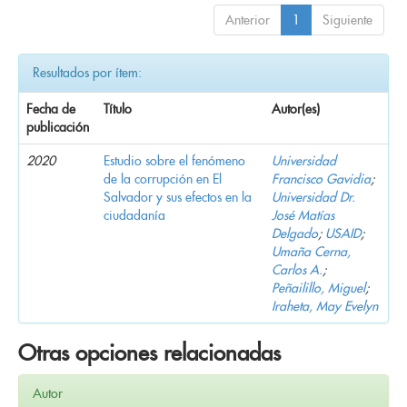
Anterior
1
Siguiente
Resultados por ítem:
Fecha de
Título
Autor(es)
publicación
2020
Estudio sobre el fenómeno
Universidad
de la corrupción en El
Francisco Gavidia
;
Salvador y sus efectos en la
Universidad Dr.
ciudadanía
José Matías
Delgado
;
USAID
;
Umaña Cerna,
Carlos A.
;
Peñailillo, Miguel
;
Iraheta, May Evelyn
Otras opciones relacionadas
Autor