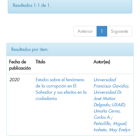
Resultados 1-1 de 1.
Anterior
1
Siguiente
Resultados por ítem:
Fecha de
Título
Autor(es)
publicación
2020
Estudio sobre el fenómeno
Universidad
de la corrupción en El
Francisco Gavidia
;
Salvador y sus efectos en la
Universidad Dr.
ciudadanía
José Matías
Delgado
;
USAID
;
Umaña Cerna,
Carlos A.
;
Peñailillo, Miguel
;
Iraheta, May Evelyn