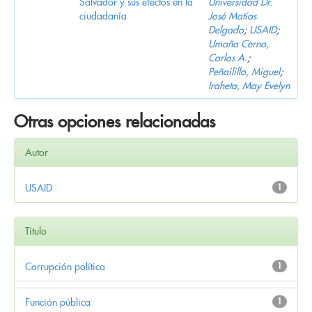
Salvador y sus efectos en la
Universidad Dr.
ciudadanía
José Matías
Delgado
;
USAID
;
Umaña Cerna,
Carlos A.
;
Peñailillo, Miguel
;
Iraheta, May Evelyn
Otras opciones relacionadas
Autor
USAID
1
Título
Corrupción política
1
Función pública
1