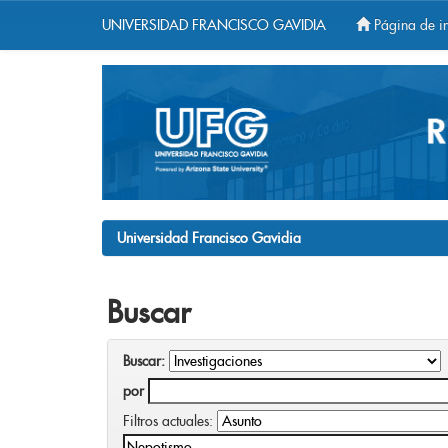
UNIVERSIDAD FRANCISCO GAVIDIA
Página de in
Skip
navigation
Universidad Francisco Gavidia
Buscar
Buscar:
por
Filtros actuales: