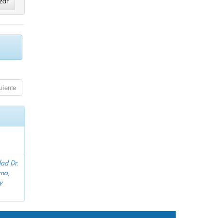
uiente
dad Dr.
na,
y