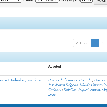
En orden
Autor/registro
Anterior
1
Sig
Autor(es)
n en El Salvador y sus efectos
Universidad Francisco Gavidia
;
Universi
José Matías Delgado
;
USAID
;
Umaña Cer
Carlos A.
;
Peñailillo, Miguel
;
Iraheta, Ma
Evelyn