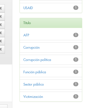
USAID
1
Título
AFP
1
Corrupción
1
Corrupción política
1
Función pública
1
Sector público
1
Victimización
1