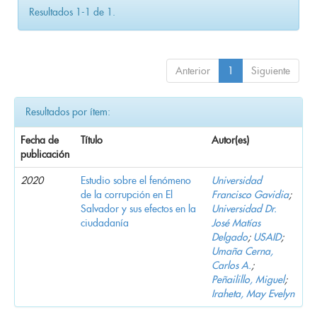
Resultados 1-1 de 1.
Anterior
1
Siguiente
Resultados por ítem:
Fecha de
Título
Autor(es)
publicación
2020
Estudio sobre el fenómeno
Universidad
de la corrupción en El
Francisco Gavidia
;
Salvador y sus efectos en la
Universidad Dr.
ciudadanía
José Matías
Delgado
;
USAID
;
Umaña Cerna,
Carlos A.
;
Peñailillo, Miguel
;
Iraheta, May Evelyn