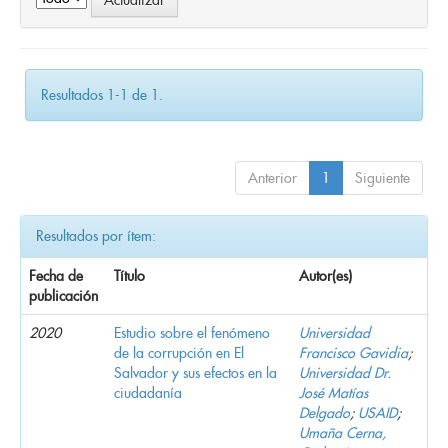
Resultados 1-1 de 1.
Anterior
1
Siguiente
Resultados por ítem:
Fecha de
Título
Autor(es)
publicación
2020
Estudio sobre el fenómeno
Universidad
de la corrupción en El
Francisco Gavidia
;
Salvador y sus efectos en la
Universidad Dr.
ciudadanía
José Matías
Delgado
;
USAID
;
Umaña Cerna,