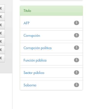
Título
AFP
1
Corrupción
1
Corrupción política
1
Función pública
1
Sector público
1
Soborno
1