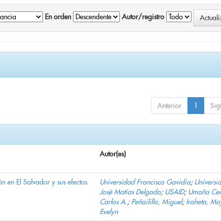
En orden
Autor/registro
Anterior
1
Sig
Autor(es)
n en El Salvador y sus efectos
Universidad Francisco Gavidia
;
Universi
José Matías Delgado
;
USAID
;
Umaña Cer
Carlos A.
;
Peñailillo, Miguel
;
Iraheta, Ma
Evelyn