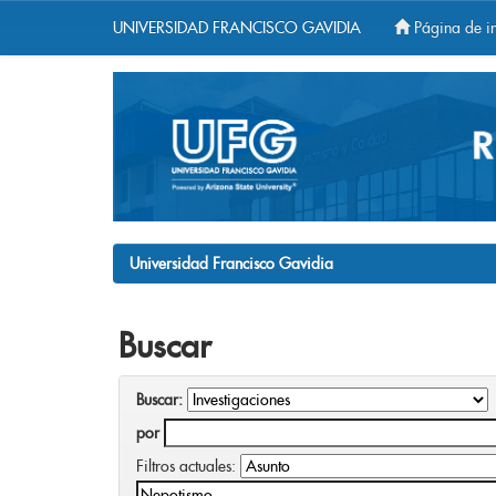
UNIVERSIDAD FRANCISCO GAVIDIA
Página de in
Skip
navigation
Universidad Francisco Gavidia
Buscar
Buscar:
por
Filtros actuales: