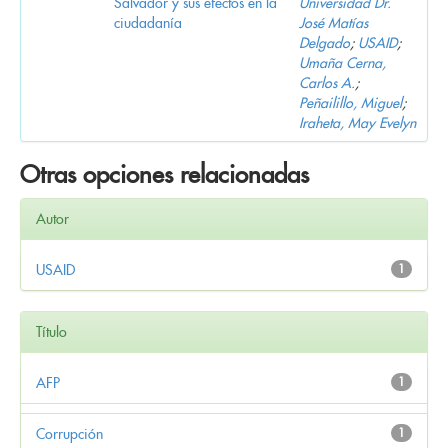
Salvador y sus efectos en la
Universidad Dr.
ciudadanía
José Matías
Delgado
;
USAID
;
Umaña Cerna,
Carlos A.
;
Peñailillo, Miguel
;
Iraheta, May Evelyn
Otras opciones relacionadas
Autor
USAID
1
Título
AFP
1
Corrupción
1