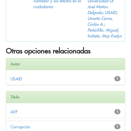
Salvador y sus efectos en la
Universidad Dr.
ciudadanía
José Matías
Delgado
;
USAID
;
Umaña Cerna,
Carlos A.
;
Peñailillo, Miguel
;
Iraheta, May Evelyn
Otras opciones relacionadas
Autor
USAID
1
Título
AFP
1
Corrupción
1