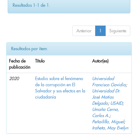
Resultados 1-1 de 1.
Anterior
1
Siguiente
Resultados por ítem:
Fecha de
Título
Autor(es)
publicación
2020
Estudio sobre el fenómeno
Universidad
de la corrupción en El
Francisco Gavidia
;
Salvador y sus efectos en la
Universidad Dr.
ciudadanía
José Matías
Delgado
;
USAID
;
Umaña Cerna,
Carlos A.
;
Peñailillo, Miguel
;
Iraheta, May Evelyn