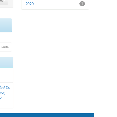
2020
1
uiente
dad Dr.
na,
y