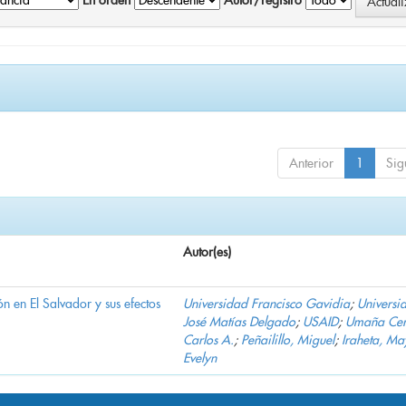
En orden
Autor/registro
Anterior
1
Sig
Autor(es)
n en El Salvador y sus efectos
Universidad Francisco Gavidia
;
Universi
José Matías Delgado
;
USAID
;
Umaña Cer
Carlos A.
;
Peñailillo, Miguel
;
Iraheta, Ma
Evelyn