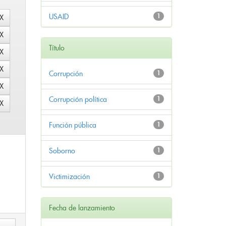
USAID
1
Título
Corrupción
1
Corrupción política
1
Función pública
1
Soborno
1
Victimización
1
Fecha de lanzamiento