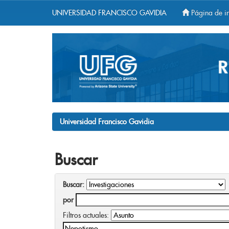
UNIVERSIDAD FRANCISCO GAVIDIA
Página de in
Skip
navigation
Universidad Francisco Gavidia
Buscar
Buscar:
por
Filtros actuales: