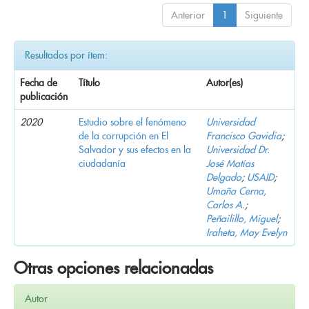
Anterior
1
Siguiente
Resultados por ítem:
Fecha de
Título
Autor(es)
publicación
2020
Estudio sobre el fenómeno
Universidad
de la corrupción en El
Francisco Gavidia
;
Salvador y sus efectos en la
Universidad Dr.
ciudadanía
José Matías
Delgado
;
USAID
;
Umaña Cerna,
Carlos A.
;
Peñailillo, Miguel
;
Iraheta, May Evelyn
Otras opciones relacionadas
Autor