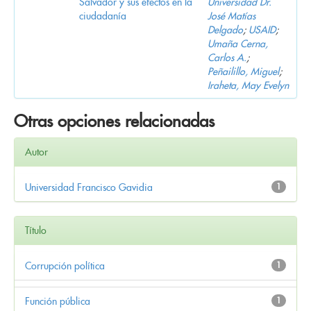
Salvador y sus efectos en la
Universidad Dr.
ciudadanía
José Matías
Delgado
;
USAID
;
Umaña Cerna,
Carlos A.
;
Peñailillo, Miguel
;
Iraheta, May Evelyn
Otras opciones relacionadas
Autor
Universidad Francisco Gavidia
1
Título
Corrupción política
1
Función pública
1