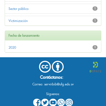
Sector público
1
Victimización
1
Fecha de lanzamiento
2020
1
Contáctanos:
Correo:
servirbib@ufg.edu.sv
Síguenos: