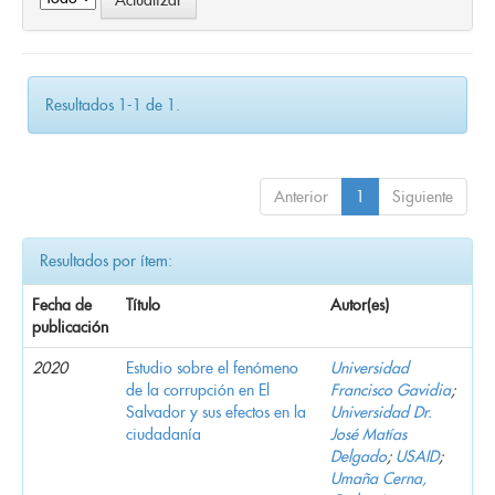
Resultados 1-1 de 1.
Anterior
1
Siguiente
Resultados por ítem:
Fecha de
Título
Autor(es)
publicación
2020
Estudio sobre el fenómeno
Universidad
de la corrupción en El
Francisco Gavidia
;
Salvador y sus efectos en la
Universidad Dr.
ciudadanía
José Matías
Delgado
;
USAID
;
Umaña Cerna,