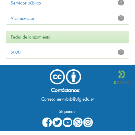
Servidor público
1
Victimización
1
Fecha de lanzamiento
2020
1
Contáctanos:
Correo:
servirbib@ufg.edu.sv
Síguenos: