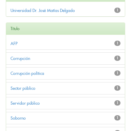
Universidad Dr. José Matías Delgado
1
Título
AFP
1
Corrupción
1
Corrupción política
1
Sector público
1
Servidor público
1
Soborno
1