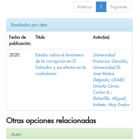
Anterior
1
Siguiente
Resultados por ítem:
Fecha de
Título
Autor(es)
publicación
2020
Estudio sobre el fenómeno
Universidad
de la corrupción en El
Francisco Gavidia
;
Salvador y sus efectos en la
Universidad Dr.
ciudadanía
José Matías
Delgado
;
USAID
;
Umaña Cerna,
Carlos A.
;
Peñailillo, Miguel
;
Iraheta, May Evelyn
Otras opciones relacionadas
Autor