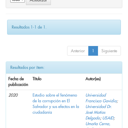
Resultados 1-1 de 1.
Anterior
1
Siguiente
Resultados por ítem:
Fecha de
Título
Autor(es)
publicación
2020
Estudio sobre el fenómeno
Universidad
de la corrupción en El
Francisco Gavidia
;
Salvador y sus efectos en la
Universidad Dr.
ciudadanía
José Matías
Delgado
;
USAID
;
Umaña Cerna,