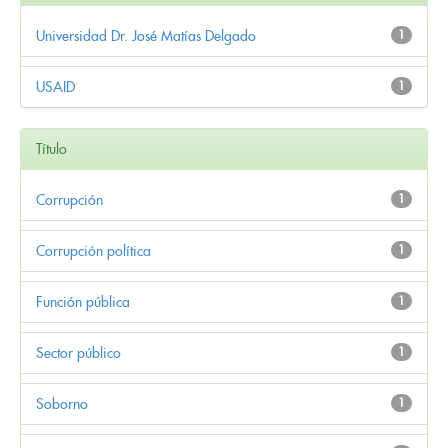
Universidad Dr. José Matías Delgado
1
USAID
1
Título
Corrupción
1
Corrupción política
1
Función pública
1
Sector público
1
Soborno
1