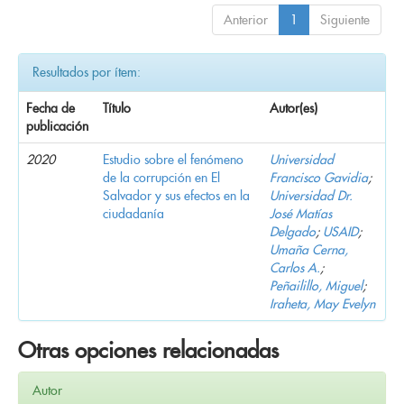
Anterior
1
Siguiente
Resultados por ítem:
Fecha de
Título
Autor(es)
publicación
2020
Estudio sobre el fenómeno
Universidad
de la corrupción en El
Francisco Gavidia
;
Salvador y sus efectos en la
Universidad Dr.
ciudadanía
José Matías
Delgado
;
USAID
;
Umaña Cerna,
Carlos A.
;
Peñailillo, Miguel
;
Iraheta, May Evelyn
Otras opciones relacionadas
Autor