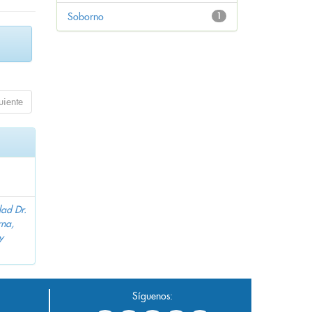
Soborno
1
uiente
dad Dr.
na,
y
Síguenos: