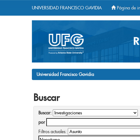
UNIVERSIDAD FRANCISCO GAVIDIA
Página de in
Skip
navigation
Universidad Francisco Gavidia
Buscar
Buscar:
por
Filtros actuales: