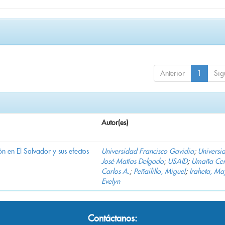
Anterior
1
Sig
Autor(es)
n en El Salvador y sus efectos
Universidad Francisco Gavidia
;
Universi
José Matías Delgado
;
USAID
;
Umaña Cer
Carlos A.
;
Peñailillo, Miguel
;
Iraheta, Ma
Evelyn
Contáctanos: