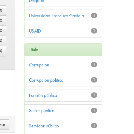
Delgado
Universidad Francisco Gavidia
1
USAID
1
Título
Corrupción
1
Corrupción política
1
Función pública
1
Sector público
1
Servidor público
1