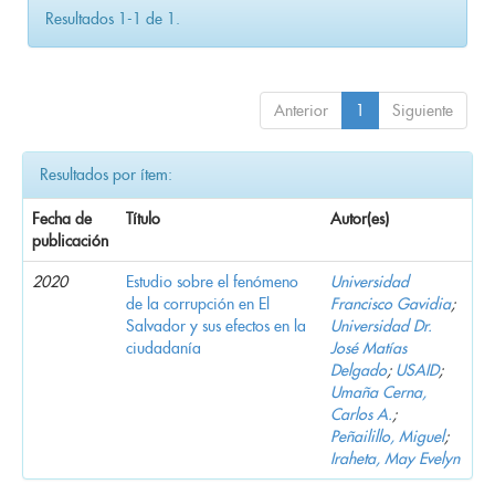
Resultados 1-1 de 1.
Anterior
1
Siguiente
Resultados por ítem:
Fecha de
Título
Autor(es)
publicación
2020
Estudio sobre el fenómeno
Universidad
de la corrupción en El
Francisco Gavidia
;
Salvador y sus efectos en la
Universidad Dr.
ciudadanía
José Matías
Delgado
;
USAID
;
Umaña Cerna,
Carlos A.
;
Peñailillo, Miguel
;
Iraheta, May Evelyn