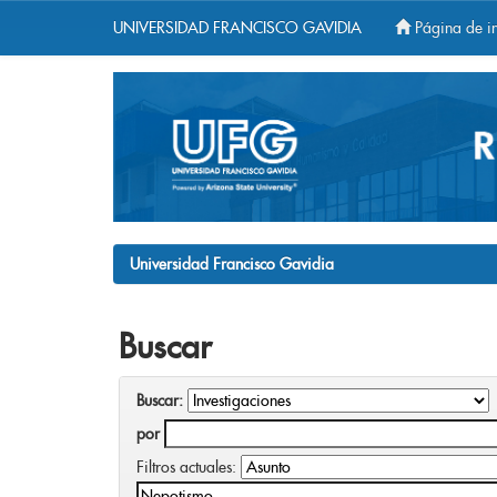
UNIVERSIDAD FRANCISCO GAVIDIA
Página de in
Skip
navigation
Universidad Francisco Gavidia
Buscar
Buscar:
por
Filtros actuales: