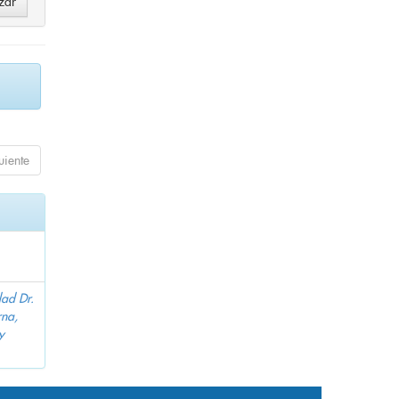
uiente
dad Dr.
na,
y