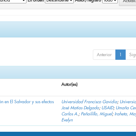
En orden
Autor/registro
Anterior
1
Sig
Autor(es)
n en El Salvador y sus efectos
Universidad Francisco Gavidia
;
Universi
José Matías Delgado
;
USAID
;
Umaña Cer
Carlos A.
;
Peñailillo, Miguel
;
Iraheta, Ma
Evelyn