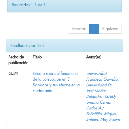
Resultados 1-1 de 1.
Anterior
1
Siguiente
Resultados por ítem:
Fecha de
Título
Autor(es)
publicación
2020
Estudio sobre el fenómeno
Universidad
de la corrupción en El
Francisco Gavidia
;
Salvador y sus efectos en la
Universidad Dr.
ciudadanía
José Matías
Delgado
;
USAID
;
Umaña Cerna,
Carlos A.
;
Peñailillo, Miguel
;
Iraheta, May Evelyn