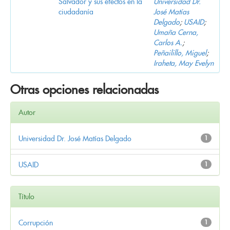
Salvador y sus efectos en la
Universidad Dr.
ciudadanía
José Matías
Delgado
;
USAID
;
Umaña Cerna,
Carlos A.
;
Peñailillo, Miguel
;
Iraheta, May Evelyn
Otras opciones relacionadas
Autor
Universidad Dr. José Matías Delgado
1
USAID
1
Título
Corrupción
1