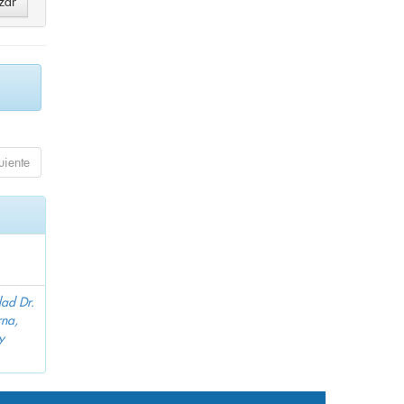
uiente
dad Dr.
na,
y