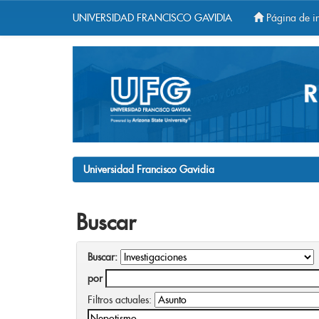
UNIVERSIDAD FRANCISCO GAVIDIA
Página de in
Skip
navigation
Universidad Francisco Gavidia
Buscar
Buscar:
por
Filtros actuales: