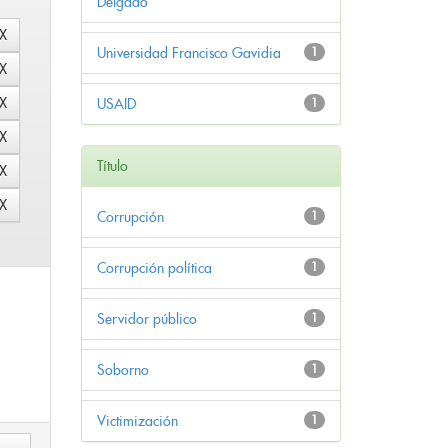
Delgado
Universidad Francisco Gavidia
1
USAID
1
Título
Corrupción
1
Corrupción política
1
Servidor público
1
Soborno
1
Victimización
1