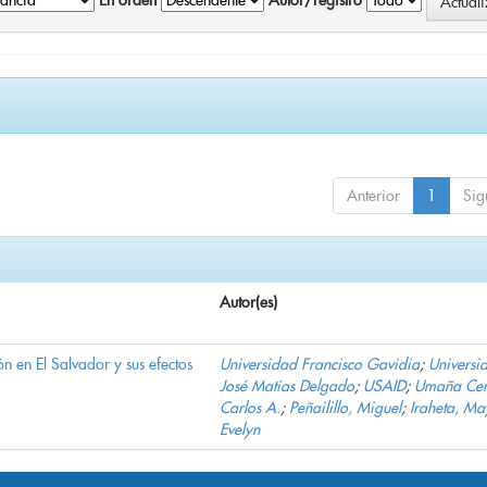
En orden
Autor/registro
Anterior
1
Sig
Autor(es)
n en El Salvador y sus efectos
Universidad Francisco Gavidia
;
Universi
José Matías Delgado
;
USAID
;
Umaña Cer
Carlos A.
;
Peñailillo, Miguel
;
Iraheta, Ma
Evelyn