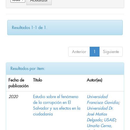
Resultados 1-1 de 1.
Anterior
1
Siguiente
Resultados por ítem:
Fecha de
Título
Autor(es)
publicación
2020
Estudio sobre el fenómeno
Universidad
de la corrupción en El
Francisco Gavidia
;
Salvador y sus efectos en la
Universidad Dr.
ciudadanía
José Matías
Delgado
;
USAID
;
Umaña Cerna,