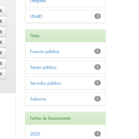
Delgado
USAID
1
Título
Función pública
1
Sector público
1
Servidor público
1
Soborno
1
Fecha de lanzamiento
2020
1