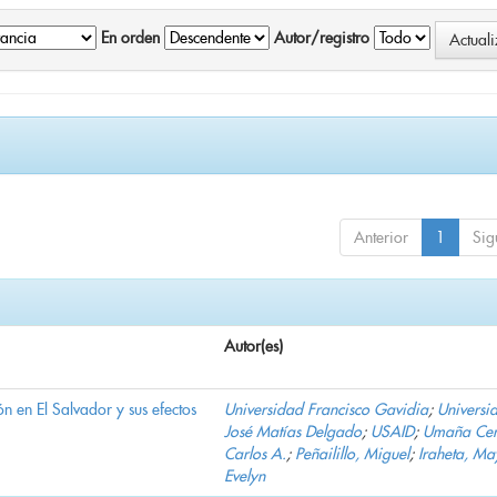
En orden
Autor/registro
Anterior
1
Sig
Autor(es)
n en El Salvador y sus efectos
Universidad Francisco Gavidia
;
Universi
José Matías Delgado
;
USAID
;
Umaña Cer
Carlos A.
;
Peñailillo, Miguel
;
Iraheta, Ma
Evelyn