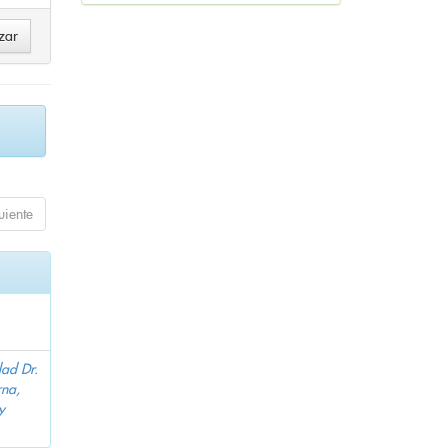
uiente
dad Dr.
na,
y