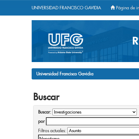
UNIVERSIDAD FRANCISCO GAVIDIA
Página de in
Skip
navigation
Universidad Francisco Gavidia
Buscar
Buscar:
por
Filtros actuales: