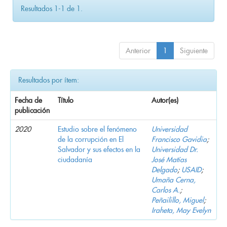
Resultados 1-1 de 1.
Anterior
1
Siguiente
Resultados por ítem:
Fecha de
Título
Autor(es)
publicación
2020
Estudio sobre el fenómeno
Universidad
de la corrupción en El
Francisco Gavidia
;
Salvador y sus efectos en la
Universidad Dr.
ciudadanía
José Matías
Delgado
;
USAID
;
Umaña Cerna,
Carlos A.
;
Peñailillo, Miguel
;
Iraheta, May Evelyn