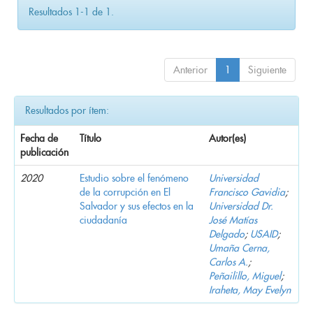
Resultados 1-1 de 1.
Anterior
1
Siguiente
Resultados por ítem:
Fecha de
Título
Autor(es)
publicación
2020
Estudio sobre el fenómeno
Universidad
de la corrupción en El
Francisco Gavidia
;
Salvador y sus efectos en la
Universidad Dr.
ciudadanía
José Matías
Delgado
;
USAID
;
Umaña Cerna,
Carlos A.
;
Peñailillo, Miguel
;
Iraheta, May Evelyn