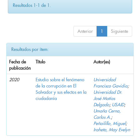
Resultados 1-1 de 1.
Anterior
1
Siguiente
Resultados por ítem:
Fecha de
Título
Autor(es)
publicación
2020
Estudio sobre el fenómeno
Universidad
de la corrupción en El
Francisco Gavidia
;
Salvador y sus efectos en la
Universidad Dr.
ciudadanía
José Matías
Delgado
;
USAID
;
Umaña Cerna,
Carlos A.
;
Peñailillo, Miguel
;
Iraheta, May Evelyn