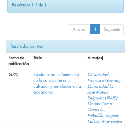
Resultados 1-1 de 1.
Anterior
1
Siguiente
Resultados por ítem:
Fecha de
Título
Autor(es)
publicación
2020
Estudio sobre el fenómeno
Universidad
de la corrupción en El
Francisco Gavidia
;
Salvador y sus efectos en la
Universidad Dr.
ciudadanía
José Matías
Delgado
;
USAID
;
Umaña Cerna,
Carlos A.
;
Peñailillo, Miguel
;
Iraheta, May Evelyn