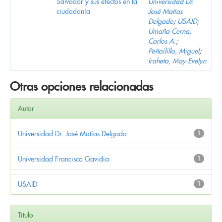
Salvador y sus efectos en la
Universidad Dr.
ciudadanía
José Matías
Delgado
;
USAID
;
Umaña Cerna,
Carlos A.
;
Peñailillo, Miguel
;
Iraheta, May Evelyn
Otras opciones relacionadas
Autor
Universidad Dr. José Matías Delgado
1
Universidad Francisco Gavidia
1
USAID
1
Título