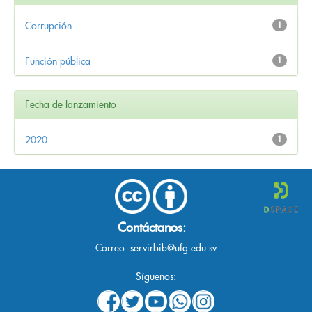
Corrupción
1
Función pública
1
Fecha de lanzamiento
2020
1
Contáctanos:
Correo:
servirbib@ufg.edu.sv
Síguenos: