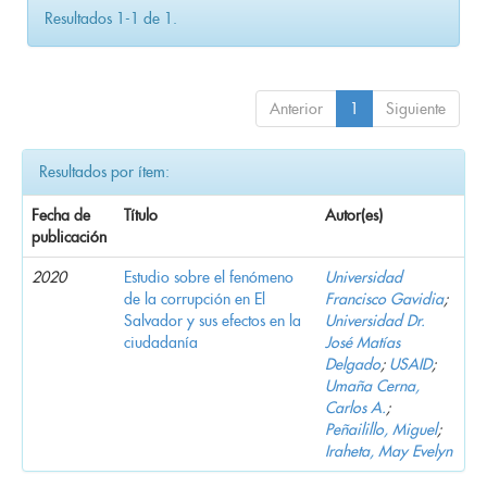
Resultados 1-1 de 1.
Anterior
1
Siguiente
Resultados por ítem:
Fecha de
Título
Autor(es)
publicación
2020
Estudio sobre el fenómeno
Universidad
de la corrupción en El
Francisco Gavidia
;
Salvador y sus efectos en la
Universidad Dr.
ciudadanía
José Matías
Delgado
;
USAID
;
Umaña Cerna,
Carlos A.
;
Peñailillo, Miguel
;
Iraheta, May Evelyn