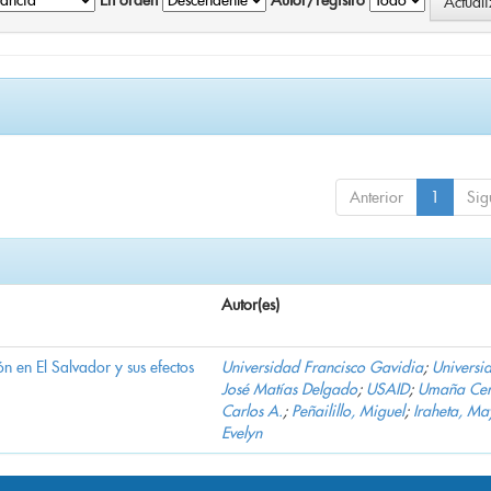
En orden
Autor/registro
Anterior
1
Sig
Autor(es)
n en El Salvador y sus efectos
Universidad Francisco Gavidia
;
Universi
José Matías Delgado
;
USAID
;
Umaña Cer
Carlos A.
;
Peñailillo, Miguel
;
Iraheta, Ma
Evelyn