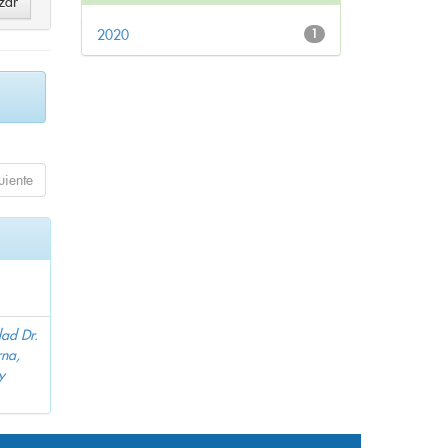
2020
1
uiente
dad Dr.
na,
y