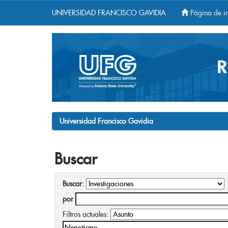
UNIVERSIDAD FRANCISCO GAVIDIA
Página de in
Skip
navigation
Universidad Francisco Gavidia
Buscar
Buscar:
por
Filtros actuales: