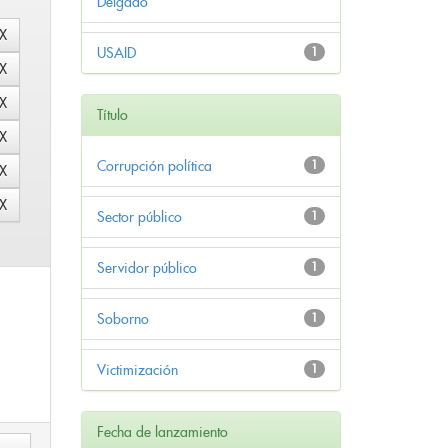
Delgado
USAID
1
Título
Corrupción política
1
Sector público
1
Servidor público
1
Soborno
1
Victimización
1
Fecha de lanzamiento