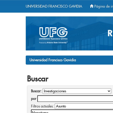
UNIVERSIDAD FRANCISCO GAVIDIA
Página de in
Skip
navigation
Universidad Francisco Gavidia
Buscar
Buscar:
por
Filtros actuales: