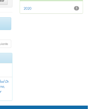
2020
1
uiente
dad Dr.
na,
y