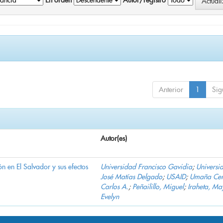
En orden
Autor/registro
Anterior
1
Sig
Autor(es)
n en El Salvador y sus efectos
Universidad Francisco Gavidia
;
Universi
José Matías Delgado
;
USAID
;
Umaña Cer
Carlos A.
;
Peñailillo, Miguel
;
Iraheta, Ma
Evelyn