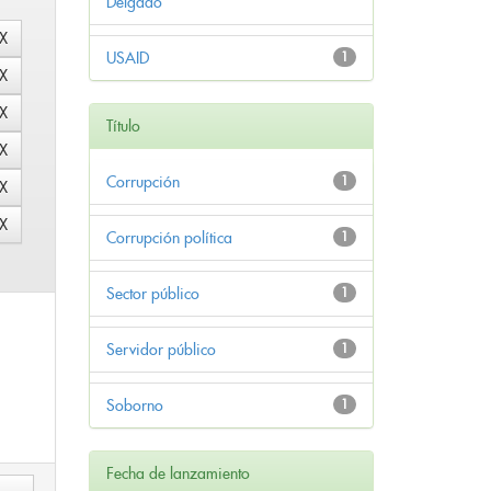
Delgado
USAID
1
Título
Corrupción
1
Corrupción política
1
Sector público
1
Servidor público
1
Soborno
1
Fecha de lanzamiento