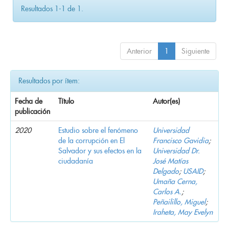
Resultados 1-1 de 1.
Anterior
1
Siguiente
Resultados por ítem:
Fecha de
Título
Autor(es)
publicación
2020
Estudio sobre el fenómeno
Universidad
de la corrupción en El
Francisco Gavidia
;
Salvador y sus efectos en la
Universidad Dr.
ciudadanía
José Matías
Delgado
;
USAID
;
Umaña Cerna,
Carlos A.
;
Peñailillo, Miguel
;
Iraheta, May Evelyn